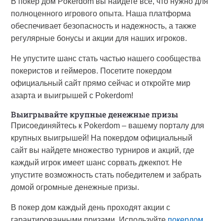
В покер дом Pokerdom вы найдете все, что нужно для
полноценного игрового опыта. Наша платформа
обеспечивает безопасность и надежность, а также
регулярные бонусы и акции для наших игроков.
Не упустите шанс стать частью нашего сообщества
покеристов и геймеров. Посетите покердом
официальный сайт прямо сейчас и откройте мир
азарта и выигрышей с Pokerdom!
Выигрывайте крупные денежные призы
Присоединяйтесь к Pokerdom – вашему порталу для
крупных выигрышей! На покердом официальный
сайт вы найдете множество турниров и акций, где
каждый игрок имеет шанс сорвать джекпот. Не
упустите возможность стать победителем и забрать
домой огромные денежные призы.
В покер дом каждый день проходят акции с
гарантированными призами. Используйте
покердом