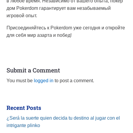
в любое время. Независимо от вашего опыта, покер
дом Pokerdom гарантирует вам незабываемый
игровой опыт.
Присоединяйтесь к Pokerdom уже сегодня и откройте
для себя мир азарта и побед!
Submit a Comment
You must be
logged in
to post a comment.
Recent Posts
¿Será la suerte quien decida tu destino al jugar con el
intrigante plinko