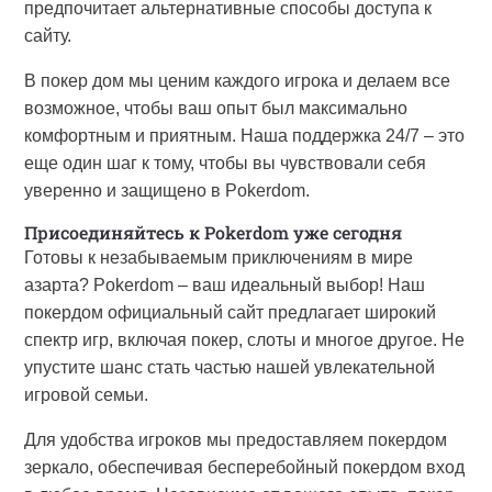
предпочитает альтернативные способы доступа к
сайту.
В покер дом мы ценим каждого игрока и делаем все
возможное, чтобы ваш опыт был максимально
комфортным и приятным. Наша поддержка 24/7 – это
еще один шаг к тому, чтобы вы чувствовали себя
уверенно и защищено в Pokerdom.
Присоединяйтесь к Pokerdom уже сегодня
Готовы к незабываемым приключениям в мире
азарта? Pokerdom – ваш идеальный выбор! Наш
покердом официальный сайт предлагает широкий
спектр игр, включая покер, слоты и многое другое. Не
упустите шанс стать частью нашей увлекательной
игровой семьи.
Для удобства игроков мы предоставляем покердом
зеркало, обеспечивая бесперебойный покердом вход