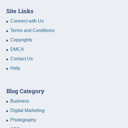
Site Links
Connect with Us
Terms and Conditions
Copyrights
DMCA
Contact Us
Help
Blog Category
Business
Digital Marketing
Photography