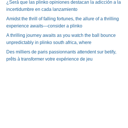
¿Será que las plinko opiniones destacan la adicción a la
incertidumbre en cada lanzamiento
Amidst the thrill of falling fortunes, the allure of a thrilling
experience awaits—consider a plinko
A thrilling journey awaits as you watch the ball bounce
unpredictably in plinko south africa, where
Des milliers de paris passionnants attendent sur betify,
prêts à transformer votre expérience de jeu