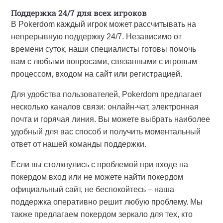
Поддержка 24/7 для всех игроков
В Pokerdom каждый игрок может рассчитывать на
непрерывную поддержку 24/7. Независимо от
времени суток, наши специалисты готовы помочь
вам с любыми вопросами, связанными с игровым
процессом, входом на сайт или регистрацией.
Для удобства пользователей, Pokerdom предлагает
несколько каналов связи: онлайн-чат, электронная
почта и горячая линия. Вы можете выбрать наиболее
удобный для вас способ и получить моментальный
ответ от нашей команды поддержки.
Если вы столкнулись с проблемой при входе на
покердом вход или не можете найти покердом
официальный сайт, не беспокойтесь – наша
поддержка оперативно решит любую проблему. Мы
также предлагаем покердом зеркало для тех, кто