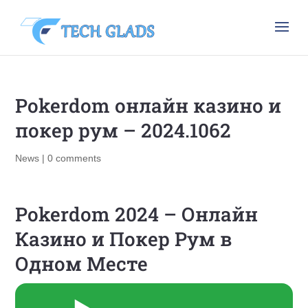
Pokerdom онлайн казино и
покер рум – 2024.1062
News
|
0 comments
Pokerdom 2024 – Онлайн
Казино и Покер Рум в
Одном Месте