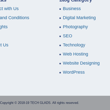
t with Us
Business
and Conditions
Digital Marketing
ghts
Photography
SEO
t Us
Technology
Web Hosting
Website Designing
WordPress
Copyright © 2018-19 TECH GLADS. All rights reserved.