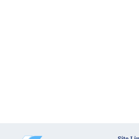
Site Li