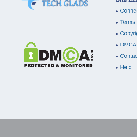
Connec
Terms 
Copyri
DMCA
Contac
Help