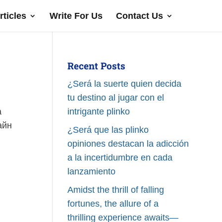
rticles
Write For Us
Contact Us
Recent Posts
¿Será la suerte quien decida
tu destino al jugar con el
a
intrigante plinko
айн
¿Será que las plinko
opiniones destacan la adicción
a la incertidumbre en cada
lanzamiento
Amidst the thrill of falling
fortunes, the allure of a
thrilling experience awaits—