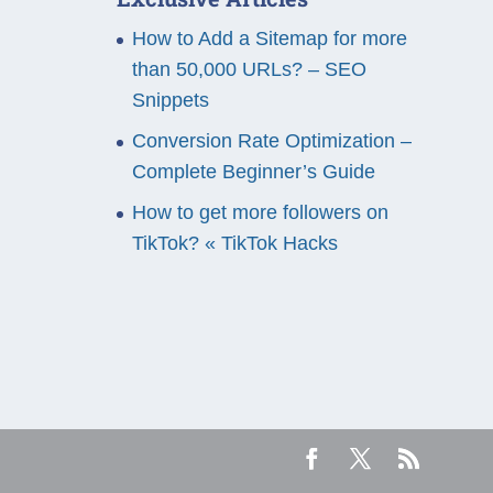
How to Add a Sitemap for more
than 50,000 URLs? – SEO
Snippets
Conversion Rate Optimization –
Complete Beginner’s Guide
How to get more followers on
TikTok? « TikTok Hacks