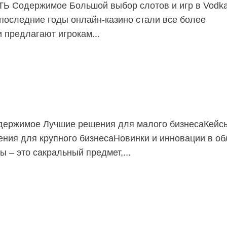
АТЬ Содержимое Большой выбор слотов и игр в Vodk
последние годы онлайн-казино стали все более
 предлагают игрокам...
одержимое Лучшие решения для малого бизнесаКейс
ия для крупного бизнесаНовинки и инновации в об
 – это сакральный предмет,...