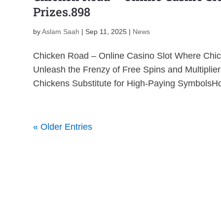
Prizes.898
by
Aslam Saah
|
Sep 11, 2025
|
News
Chicken Road – Online Casino Slot Where Chi
Unleash the Frenzy of Free Spins and Multiplie
Chickens Substitute for High-Paying SymbolsHo
« Older Entries