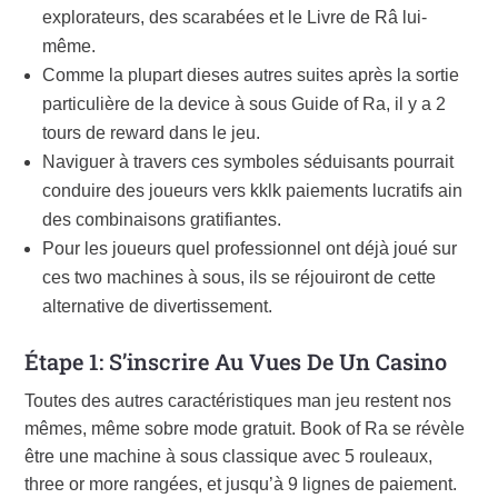
explorateurs, des scarabées et le Livre de Râ lui-
même.
Comme la plupart dieses autres suites après la sortie
particulière de la device à sous Guide of Ra, il y a 2
tours de reward dans le jeu.
Naviguer à travers ces symboles séduisants pourrait
conduire des joueurs vers kklk paiements lucratifs ain
des combinaisons gratifiantes.
Pour les joueurs quel professionnel ont déjà joué sur
ces two machines à sous, ils se réjouiront de cette
alternative de divertissement.
Étape 1: S’inscrire Au Vues De Un Casino
Toutes des autres caractéristiques man jeu restent nos
mêmes, même sobre mode gratuit. Book of Ra se révèle
être une machine à sous classique avec 5 rouleaux,
three or more rangées, et jusqu’à 9 lignes de paiement.