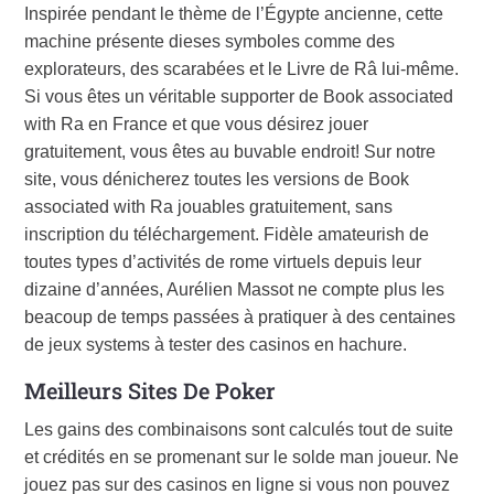
Inspirée pendant le thème de l’Égypte ancienne, cette
machine présente dieses symboles comme des
explorateurs, des scarabées et le Livre de Râ lui-même.
Si vous êtes un véritable supporter de Book associated
with Ra en France et que vous désirez jouer
gratuitement, vous êtes au buvable endroit! Sur notre
site, vous dénicherez toutes les versions de Book
associated with Ra jouables gratuitement, sans
inscription du téléchargement. Fidèle amateurish de
toutes types d’activités de rome virtuels depuis leur
dizaine d’années, Aurélien Massot ne compte plus les
beacoup de temps passées à pratiquer à des centaines
de jeux systems à tester des casinos en hachure.
Meilleurs Sites De Poker
Les gains des combinaisons sont calculés tout de suite
et crédités en se promenant sur le solde man joueur. Ne
jouez pas sur des casinos en ligne si vous non pouvez