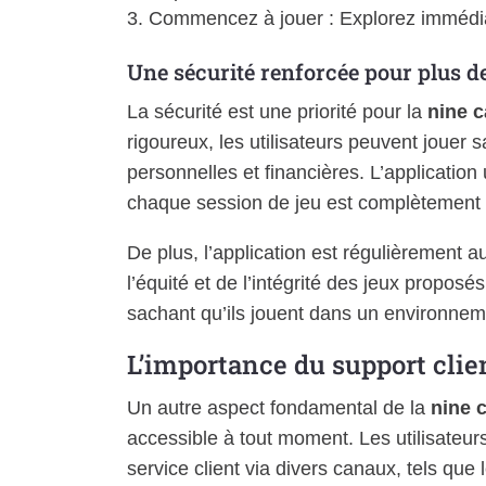
Commencez à jouer : Explorez immédia
Une sécurité renforcée pour plus de 
La sécurité est une priorité pour la
nine c
rigoureux, les utilisateurs peuvent jouer 
personnelles et financières. L’applicatio
chaque session de jeu est complètement 
De plus, l’application est régulièrement
l’équité et de l’intégrité des jeux proposé
sachant qu’ils jouent dans un environneme
L’importance du support clie
Un autre aspect fondamental de la
nine 
accessible à tout moment. Les utilisateur
service client via divers canaux, tels que 