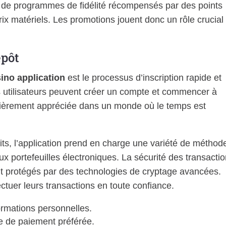
 de programmes de fidélité récompensés par des points
x matériels. Les promotions jouent donc un rôle crucial
épôt
ino application
est le processus d’inscription rapide et
s utilisateurs peuvent créer un compte et commencer à
culièrement appréciée dans un monde où le temps est
aits, l’application prend en charge une variété de méthod
ux portefeuilles électroniques. La sécurité des transacti
ont protégés par des technologies de cryptage avancées.
ctuer leurs transactions en toute confiance.
ormations personnelles.
e de paiement préférée.