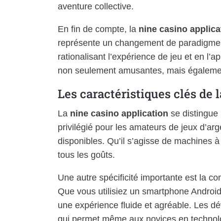
aventure collective.
En fin de compte, la
nine casino applica
représente un changement de paradigme da
rationalisant l’expérience de jeu et en l’
non seulement amusantes, mais égalemen
Les caractéristiques clés de 
La
nine casino application
se distingue 
privilégié pour les amateurs de jeux d’arg
disponibles. Qu’il s’agisse de machines à 
tous les goûts.
Une autre spécificité importante est la com
Que vous utilisiez un smartphone Android 
une expérience fluide et agréable. Les déve
qui permet même aux novices en technolo