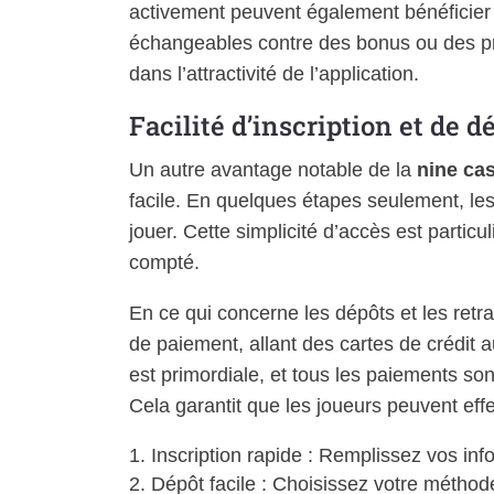
activement peuvent également bénéficier
échangeables contre des bonus ou des pri
dans l’attractivité de l’application.
Facilité d’inscription et de d
Un autre avantage notable de la
nine cas
facile. En quelques étapes seulement, le
jouer. Cette simplicité d’accès est parti
compté.
En ce qui concerne les dépôts et les retr
de paiement, allant des cartes de crédit a
est primordiale, et tous les paiements s
Cela garantit que les joueurs peuvent effe
Inscription rapide : Remplissez vos inf
Dépôt facile : Choisissez votre méthod