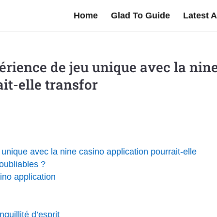
Home
Glad To Guide
Latest A
érience de jeu unique avec la nin
it-elle transfor
unique avec la nine casino application pourrait-elle
oubliables ?
ino application
quillité d’esprit