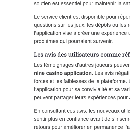
soutien est essentiel pour maintenir la sat
Le service client est disponible pour répo
questions sur les jeux, les dépôts ou les r
l’application vise à créer une expérience u
problèmes qui pourraient survenir.
Les avis des utilisateurs comme ré
Les témoignages d’autres joueurs peuvent é
nine casino application
. Les avis négati
forces et les faiblesses de la plateforme.
l’application pour sa convivialité et sa va
peuvent partager leurs expériences pour a
En consultant ces avis, les nouveaux util
sentir plus en confiance avant de s’inscri
retours pour améliorer en permanence l’ap