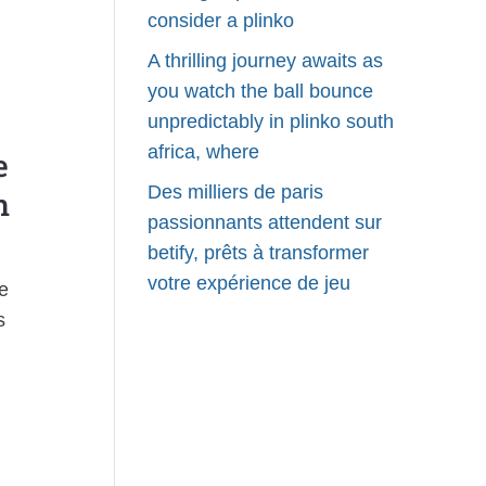
consider a plinko
A thrilling journey awaits as
you watch the ball bounce
unpredictably in plinko south
africa, where
e
Des milliers de paris
n
passionnants attendent sur
betify, prêts à transformer
votre expérience de jeu
e
s