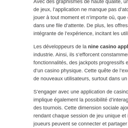
Avec des graphismes de haute qualité, une
de jeux, l’application ne manque pas d’ato
jouer à tout moment et n’importe où, que 
dans une file d’attente. De plus, les offre
intégrante de l’expérience, incitant les uti
Les développeurs de la
nine casino appl
industrie. Ainsi, ils s’efforcent constamm
fonctionnalités, des jackpots progressifs 
d’un casino physique. Cette quête de l’exce
de nouveaux utilisateurs, surtout dans un
S’engager avec une application de casino 
implique également la possibilité d’intera
des tournois. Cette dimension sociale aj
rendant chaque session de jeu unique et i
joueurs peuvent se connecter et partager