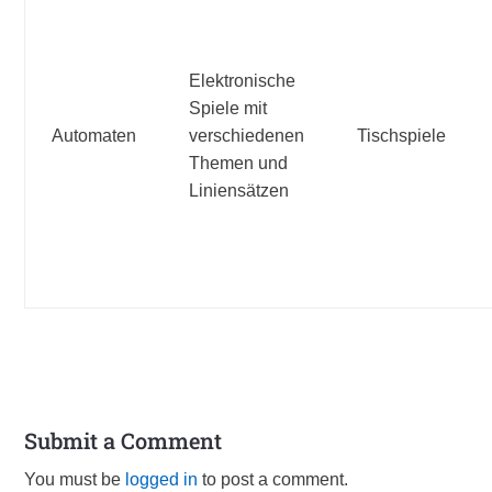
Elektronische
Spiele mit
Automaten
verschiedenen
Tischspiele
Themen und
Liniensätzen
Submit a Comment
You must be
logged in
to post a comment.