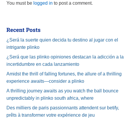
You must be
logged in
to post a comment.
Recent Posts
¿Será la suerte quien decida tu destino al jugar con el
intrigante plinko
¿Será que las plinko opiniones destacan la adicción a la
incertidumbre en cada lanzamiento
Amidst the thrill of falling fortunes, the allure of a thrilling
experience awaits—consider a plinko
A thrilling journey awaits as you watch the ball bounce
unpredictably in plinko south africa, where
Des milliers de paris passionnants attendent sur betify,
prêts à transformer votre expérience de jeu