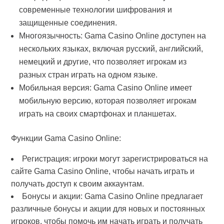
современные технологии шифрования и
защищенные соединения.
Многоязычность: Gama Casino Online доступен на
нескольких языках, включая русский, английский,
немецкий и другие, что позволяет игрокам из
разных стран играть на одном языке.
Мобильная версия: Gama Casino Online имеет
мобильную версию, которая позволяет игрокам
играть на своих смартфонах и планшетах.
Функции Gama Casino Online:
Регистрация: игроки могут зарегистрироваться на
сайте Gama Casino Online, чтобы начать играть и
получать доступ к своим аккаунтам.
Бонусы и акции: Gama Casino Online предлагает
различные бонусы и акции для новых и постоянных
игроков, чтобы помочь им начать играть и получать