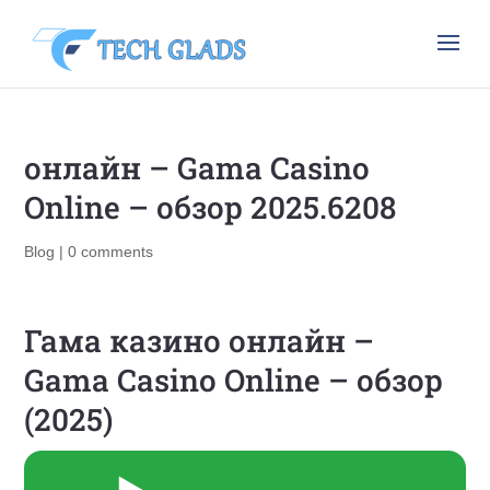
онлайн – Gama Casino
Online – обзор 2025.6208
Blog
|
0 comments
Гама казино онлайн –
Gama Casino Online – обзор
(2025)