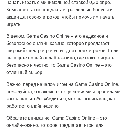
начать играть с минимальной ставкой 0,20 евро.
Компания также предлагает различные бонусы и
акции для своих игроков, чтобы помочь им начать
играть.
В целом, Gama Casino Online – это надежное и
безопасное онлайн-казино, которое предлагает
широкий спектр игр и услуг для своих игроков. Если
вы ищете новый онлайн-казино, где можно играть
безопасно и честно, то Gama Casino Online – это
отличный выбор.
Важно: перед началом игры на Gama Casino Online,
пожалуйста, ознакомьтесь с условиями и правилами
компании, чтобы убедиться, что вы понимаете, как
работает онлайн-казино.
Обратите внимание: Gama Casino Online – это
онлайн-казино, которое предлагает игры для