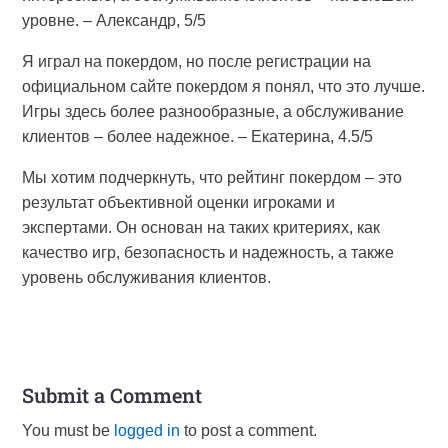
уровне. – Александр, 5/5
Я играл на покердом, но после регистрации на
официальном сайте покердом я понял, что это лучше.
Игры здесь более разнообразные, а обслуживание
клиентов – более надежное. – Екатерина, 4.5/5
Мы хотим подчеркнуть, что рейтинг покердом – это
результат объективной оценки игроками и
экспертами. Он основан на таких критериях, как
качество игр, безопасность и надежность, а также
уровень обслуживания клиентов.
Submit a Comment
You must be
logged in
to post a comment.