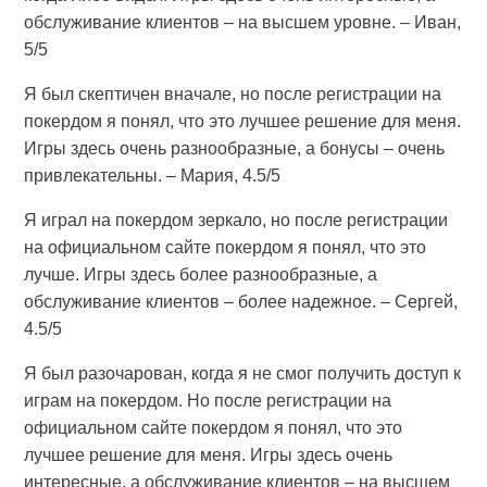
обслуживание клиентов – на высшем уровне. – Иван,
5/5
Я был скептичен вначале, но после регистрации на
покердом я понял, что это лучшее решение для меня.
Игры здесь очень разнообразные, а бонусы – очень
привлекательны. – Мария, 4.5/5
Я играл на покердом зеркало, но после регистрации
на официальном сайте покердом я понял, что это
лучше. Игры здесь более разнообразные, а
обслуживание клиентов – более надежное. – Сергей,
4.5/5
Я был разочарован, когда я не смог получить доступ к
играм на покердом. Но после регистрации на
официальном сайте покердом я понял, что это
лучшее решение для меня. Игры здесь очень
интересные, а обслуживание клиентов – на высшем