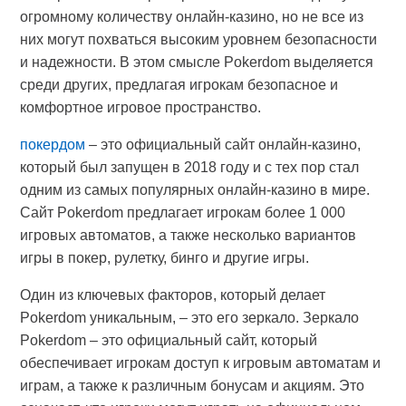
огромному количеству онлайн-казино, но не все из
них могут похваться высоким уровнем безопасности
и надежности. В этом смысле Pokerdom выделяется
среди других, предлагая игрокам безопасное и
комфортное игровое пространство.
покердом
– это официальный сайт онлайн-казино,
который был запущен в 2018 году и с тех пор стал
одним из самых популярных онлайн-казино в мире.
Сайт Pokerdom предлагает игрокам более 1 000
игровых автоматов, а также несколько вариантов
игры в покер, рулетку, бинго и другие игры.
Один из ключевых факторов, который делает
Pokerdom уникальным, – это его зеркало. Зеркало
Pokerdom – это официальный сайт, который
обеспечивает игрокам доступ к игровым автоматам и
играм, а также к различным бонусам и акциям. Это