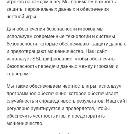
игроков на каждом шагу. Мы понимаем важность
защиты персональных данных и обеспечения
честной игры.
Для обеспечения безопасности игроков мы
используем современные технологии и системы
безопасности, которые обеспечивают защиту данных
и предотвращают мошенничество. Наш сайт
использует SSL-шифрование, чтобы обеспечить
безопасность передачи данных между игроками и
сервером.
Мы также обеспечиваем честность игры, используя
программное обеспечение, которое обеспечивает
случайность и справедливость результатов. Наш сайт
регулярно аудитируется и проверяется, чтобы
обеспечить честность игры и предотвратить
мошенничество.