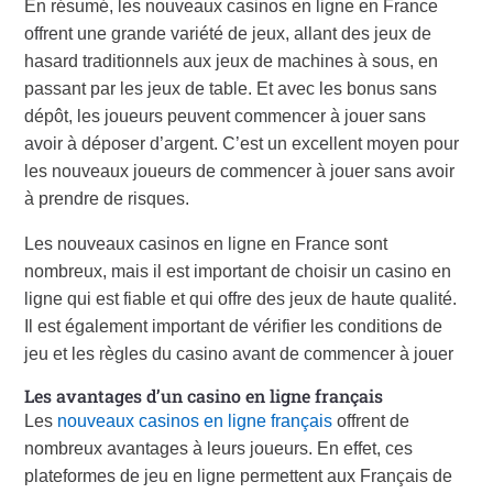
En résumé, les nouveaux casinos en ligne en France
offrent une grande variété de jeux, allant des jeux de
hasard traditionnels aux jeux de machines à sous, en
passant par les jeux de table. Et avec les bonus sans
dépôt, les joueurs peuvent commencer à jouer sans
avoir à déposer d’argent. C’est un excellent moyen pour
les nouveaux joueurs de commencer à jouer sans avoir
à prendre de risques.
Les nouveaux casinos en ligne en France sont
nombreux, mais il est important de choisir un casino en
ligne qui est fiable et qui offre des jeux de haute qualité.
Il est également important de vérifier les conditions de
jeu et les règles du casino avant de commencer à jouer
Les avantages d’un casino en ligne français
Les
nouveaux casinos en ligne français
offrent de
nombreux avantages à leurs joueurs. En effet, ces
plateformes de jeu en ligne permettent aux Français de