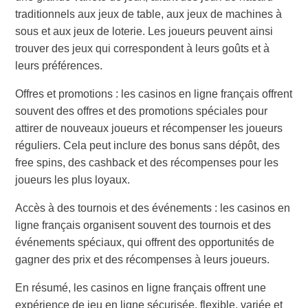
traditionnels aux jeux de table, aux jeux de machines à
sous et aux jeux de loterie. Les joueurs peuvent ainsi
trouver des jeux qui correspondent à leurs goûts et à
leurs préférences.
Offres et promotions : les casinos en ligne français offrent
souvent des offres et des promotions spéciales pour
attirer de nouveaux joueurs et récompenser les joueurs
réguliers. Cela peut inclure des bonus sans dépôt, des
free spins, des cashback et des récompenses pour les
joueurs les plus loyaux.
Accès à des tournois et des événements : les casinos en
ligne français organisent souvent des tournois et des
événements spéciaux, qui offrent des opportunités de
gagner des prix et des récompenses à leurs joueurs.
En résumé, les casinos en ligne français offrent une
expérience de jeu en ligne sécurisée, flexible, variée et