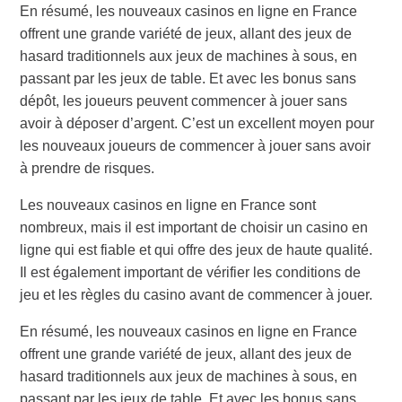
En résumé, les nouveaux casinos en ligne en France
offrent une grande variété de jeux, allant des jeux de
hasard traditionnels aux jeux de machines à sous, en
passant par les jeux de table. Et avec les bonus sans
dépôt, les joueurs peuvent commencer à jouer sans
avoir à déposer d’argent. C’est un excellent moyen pour
les nouveaux joueurs de commencer à jouer sans avoir
à prendre de risques.
Les nouveaux casinos en ligne en France sont
nombreux, mais il est important de choisir un casino en
ligne qui est fiable et qui offre des jeux de haute qualité.
Il est également important de vérifier les conditions de
jeu et les règles du casino avant de commencer à jouer.
En résumé, les nouveaux casinos en ligne en France
offrent une grande variété de jeux, allant des jeux de
hasard traditionnels aux jeux de machines à sous, en
passant par les jeux de table. Et avec les bonus sans