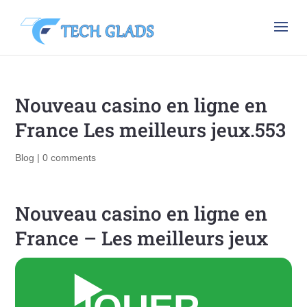
Nouveau casino en ligne en
France Les meilleurs jeux.553
Blog
|
0 comments
Nouveau casino en ligne en
France – Les meilleurs jeux
▶️