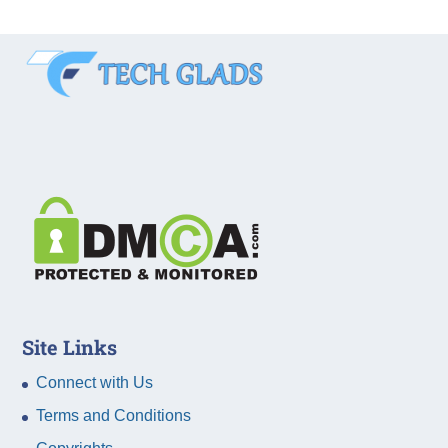
Site Links
Connect with Us
Terms and Conditions