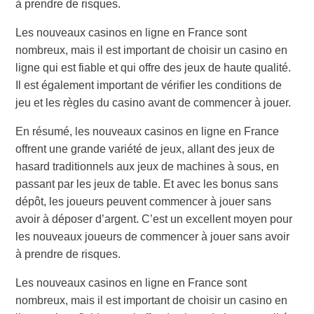
à prendre de risques.
Les nouveaux casinos en ligne en France sont
nombreux, mais il est important de choisir un casino en
ligne qui est fiable et qui offre des jeux de haute qualité.
Il est également important de vérifier les conditions de
jeu et les règles du casino avant de commencer à jouer.
En résumé, les nouveaux casinos en ligne en France
offrent une grande variété de jeux, allant des jeux de
hasard traditionnels aux jeux de machines à sous, en
passant par les jeux de table. Et avec les bonus sans
dépôt, les joueurs peuvent commencer à jouer sans
avoir à déposer d’argent. C’est un excellent moyen pour
les nouveaux joueurs de commencer à jouer sans avoir
à prendre de risques.
Les nouveaux casinos en ligne en France sont
nombreux, mais il est important de choisir un casino en