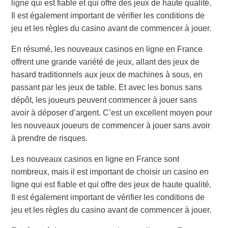
ligne qui est fiable et qui offre des jeux de haute qualité.
Il est également important de vérifier les conditions de
jeu et les règles du casino avant de commencer à jouer.
En résumé, les nouveaux casinos en ligne en France
offrent une grande variété de jeux, allant des jeux de
hasard traditionnels aux jeux de machines à sous, en
passant par les jeux de table. Et avec les bonus sans
dépôt, les joueurs peuvent commencer à jouer sans
avoir à déposer d’argent. C’est un excellent moyen pour
les nouveaux joueurs de commencer à jouer sans avoir
à prendre de risques.
Les nouveaux casinos en ligne en France sont
nombreux, mais il est important de choisir un casino en
ligne qui est fiable et qui offre des jeux de haute qualité.
Il est également important de vérifier les conditions de
jeu et les règles du casino avant de commencer à jouer.