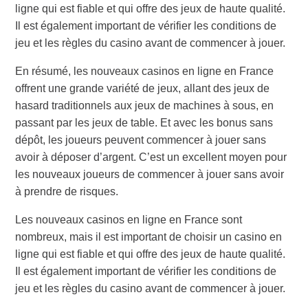
ligne qui est fiable et qui offre des jeux de haute qualité.
Il est également important de vérifier les conditions de
jeu et les règles du casino avant de commencer à jouer.
En résumé, les nouveaux casinos en ligne en France
offrent une grande variété de jeux, allant des jeux de
hasard traditionnels aux jeux de machines à sous, en
passant par les jeux de table. Et avec les bonus sans
dépôt, les joueurs peuvent commencer à jouer sans
avoir à déposer d’argent. C’est un excellent moyen pour
les nouveaux joueurs de commencer à jouer sans avoir
à prendre de risques.
Les nouveaux casinos en ligne en France sont
nombreux, mais il est important de choisir un casino en
ligne qui est fiable et qui offre des jeux de haute qualité.
Il est également important de vérifier les conditions de
jeu et les règles du casino avant de commencer à jouer.