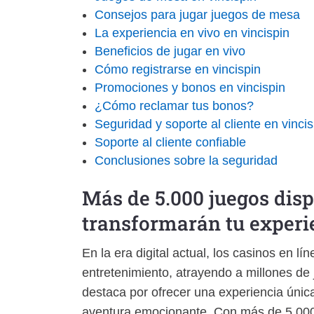
Consejos para jugar juegos de mesa
La experiencia en vivo en vincispin
Beneficios de jugar en vivo
Cómo registrarse en vincispin
Promociones y bonos en vincispin
¿Cómo reclamar tus bonos?
Seguridad y soporte al cliente en vincis
Soporte al cliente confiable
Conclusiones sobre la seguridad
Más de 5.000 juegos disp
transformarán tu experi
En la era digital actual, los casinos en 
entretenimiento, atrayendo a millones de
destaca por ofrecer una experiencia únic
aventura emocionante. Con más de 5.000 