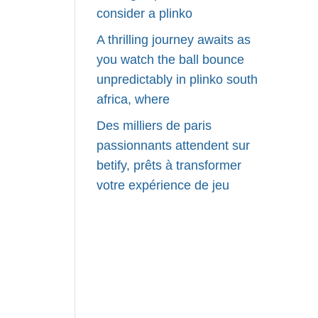
consider a plinko
A thrilling journey awaits as
you watch the ball bounce
unpredictably in plinko south
africa, where
Des milliers de paris
passionnants attendent sur
betify, prêts à transformer
votre expérience de jeu