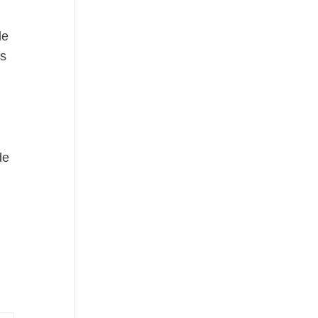
de
es
de