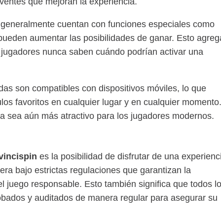
ventes que mejoran la experiencia.
generalmente cuentan con funciones especiales como
e pueden aumentar las posibilidades de ganar. Esto agreg
s jugadores nunca saben cuándo podrían activar una
.
as son compatibles con dispositivos móviles, lo que
tulos favoritos en cualquier lugar y en cualquier momento
nea sea aún más atractivo para los jugadores modernos.
vincispin
es la posibilidad de disfrutar de una experienc
era bajo estrictas regulaciones que garantizan la
el juego responsable. Esto también significa que todos l
probados y auditados de manera regular para asegurar su