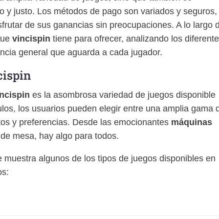
 y justo. Los métodos de pago son variados y seguros,
rutar de sus ganancias sin preocupaciones. A lo largo 
que
vincispin
tiene para ofrecer, analizando los diferent
encia general que aguarda a cada jugador.
cispin
incispin
es la asombrosa variedad de juegos disponible
ulos, los usuarios pueden elegir entre una amplia gama 
tos y preferencias. Desde las emocionantes
máquinas
 de mesa, hay algo para todos.
e muestra algunos de los tipos de juegos disponibles en
os: