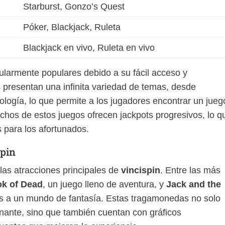
Starburst, Gonzo’s Quest
Póker, Blackjack, Ruleta
Blackjack en vivo, Ruleta en vivo
ularmente populares debido a su fácil acceso y
 presentan una infinita variedad de temas, desde
tología, lo que permite a los jugadores encontrar un jueg
hos de estos juegos ofrecen jackpots progresivos, lo q
s para los afortunados.
spin
las atracciones principales de
vincispin
. Entre las más
k of Dead
, un juego lleno de aventura, y
Jack and the
res a un mundo de fantasía. Estas tragamonedas no solo
nante, sino que también cuentan con gráficos