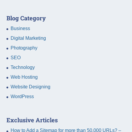
Blog Category
Business
Digital Marketing
Photography
SEO
Technology
Web Hosting
Website Designing
WordPress
Exclusive Articles
How to Add a Sitemap for more than 50,000 URLs? –