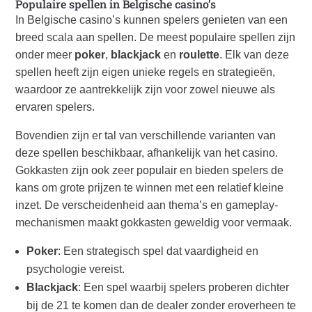
Populaire spellen in Belgische casino’s
In Belgische casino’s kunnen spelers genieten van een
breed scala aan spellen. De meest populaire spellen zijn
onder meer
poker
,
blackjack
en
roulette
. Elk van deze
spellen heeft zijn eigen unieke regels en strategieën,
waardoor ze aantrekkelijk zijn voor zowel nieuwe als
ervaren spelers.
Bovendien zijn er tal van verschillende varianten van
deze spellen beschikbaar, afhankelijk van het casino.
Gokkasten zijn ook zeer populair en bieden spelers de
kans om grote prijzen te winnen met een relatief kleine
inzet. De verscheidenheid aan thema’s en gameplay-
mechanismen maakt gokkasten geweldig voor vermaak.
Poker
: Een strategisch spel dat vaardigheid en
psychologie vereist.
Blackjack
: Een spel waarbij spelers proberen dichter
bij de 21 te komen dan de dealer zonder eroverheen te