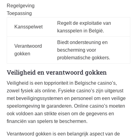
Regelgeving
Toepassing
Regelt de exploitatie van
Kansspelwet
kansspelen in België.
Biedt ondersteuning en
Verantwoord
bescherming voor
gokken
problematische gokkers.
Veiligheid en verantwoord gokken
Veiligheid is een topprioriteit in Belgische casino’s,
zowel fysiek als online. Fysieke casino’s zijn uitgerust
met beveiligingssystemen en personeel om een veilige
speelomgeving te garanderen. Online casino’s moeten
ook voldoen aan strikte eisen om de gegevens en
financiën van spelers te beschermen.
Verantwoord gokken is een belangrijk aspect van de