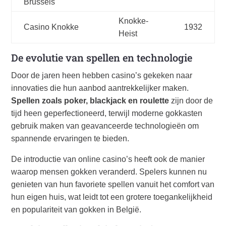
Brussels
Knokke-
Casino Knokke
1932
Heist
De evolutie van spellen en technologie
Door de jaren heen hebben casino’s gekeken naar
innovaties die hun aanbod aantrekkelijker maken.
Spellen zoals poker, blackjack en roulette
zijn door de
tijd heen geperfectioneerd, terwijl moderne gokkasten
gebruik maken van geavanceerde technologieën om
spannende ervaringen te bieden.
De introductie van online casino’s heeft ook de manier
waarop mensen gokken veranderd. Spelers kunnen nu
genieten van hun favoriete spellen vanuit het comfort van
hun eigen huis, wat leidt tot een grotere toegankelijkheid
en populariteit van gokken in België.